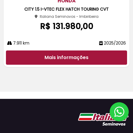
HONDA
rtil
CITY 1.5 I-VTEC FLEX HATCH TOURING CVT
he
Italiana Seminovos - Imbiribeira
R$ 131.980,00
7.911 km
2025/2026
Mais informações