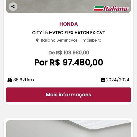
Co
m
pa
HONDA
rtil
CITY 1.5 I-VTEC FLEX HATCH EX CVT
he
Italiana Seminovos - Imbiribeira
De R$ 103.980,00
Por R$ 97.480,00
36.621 km
2024/2024
Mais informações