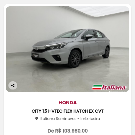
Co
m
pa
HONDA
rtil
CITY 1.5 I-VTEC FLEX HATCH EX CVT
he
Italiana Seminovos - Imbiribeira
De R$ 103.980,00