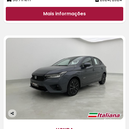
Mais informações
Co
m
pa