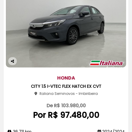
Co
m
pa
HONDA
rtil
CITY 1.5 I-VTEC FLEX HATCH EX CVT
he
Italiana Seminovos - Imbiribeira
De R$ 103.980,00
Por R$ 97.480,00
36.711 km
2024/2024