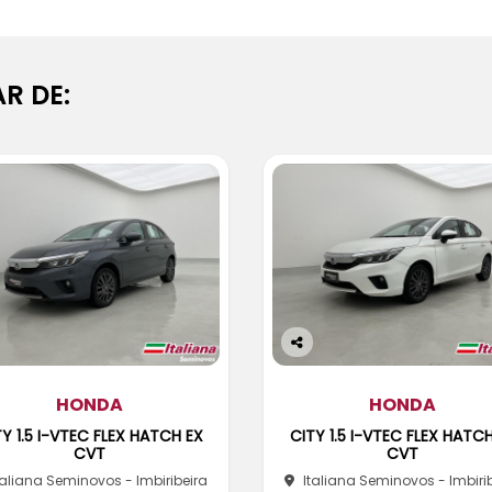
R DE:
Co
m
HONDA
pa
HONDA
rtil
Y 1.5 I-VTEC FLEX HATCH EX
CITY 1.5 I-VTEC FLEX HATC
he
CVT
CVT
taliana Seminovos - Imbiribeira
Italiana Seminovos - Imbiri