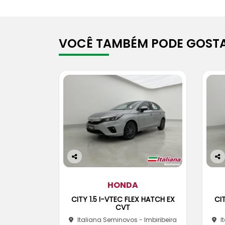
VOCÊ TAMBÉM PODE GOSTA
Co
Co
m
m
pa
HONDA
pa
rtil
rtil
CITY 1.5 I-VTEC FLEX HATCH EX
CIT
he
he
CVT
Italiana Seminovos - Imbiribeira
I