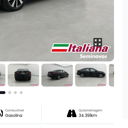
Combustível
Quilometragem
Gasolina
34.391km