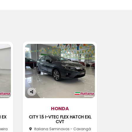
Co
m
pa
HONDA
rtil
H EX
CITY 1.5 I-VTEC FLEX HATCH EXL
he
CVT
beira
Italiana Seminovos - Caxangá