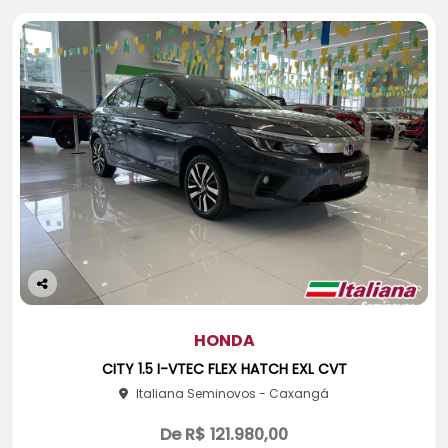
Co
m
pa
HONDA
rtil
CITY 1.5 I-VTEC FLEX HATCH EXL CVT
he
Italiana Seminovos - Caxangá
De R$ 121.980,00