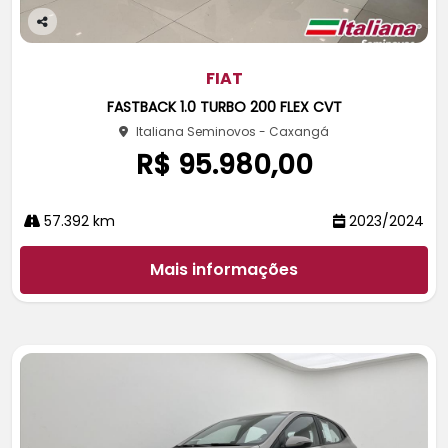
Co
m
pa
FIAT
rtil
FASTBACK 1.0 TURBO 200 FLEX CVT
he
Italiana Seminovos - Caxangá
R$ 95.980,00
57.392 km
2023/2024
Mais informações