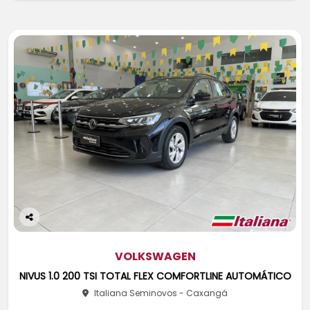
Co
m
pa
VOLKSWAGEN
rtil
NIVUS 1.0 200 TSI TOTAL FLEX COMFORTLINE AUTOMÁTICO
he
Italiana Seminovos - Caxangá