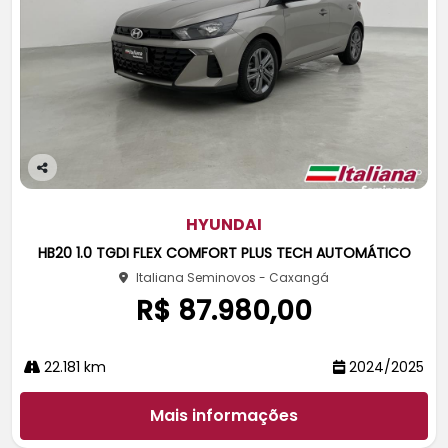
Co
m
pa
HYUNDAI
rtil
HB20 1.0 TGDI FLEX COMFORT PLUS TECH AUTOMÁTICO
he
Italiana Seminovos - Caxangá
R$ 87.980,00
22.181 km
2024/2025
Mais informações