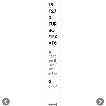
1.3
T27
0
TUR
BO
FLEX
AT6
45.361
km
2023/
2024
Flex
Recif
E
templates.template-01.components.carousel.texts.c
tem
DE R$