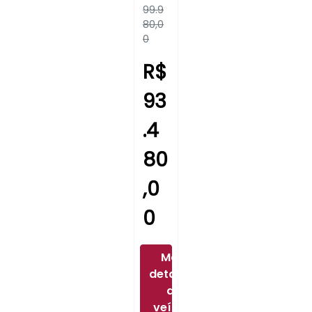
99.9
80,0
0
R$
93
.4
80
,0
0
Mais
detalhes
do
veículo