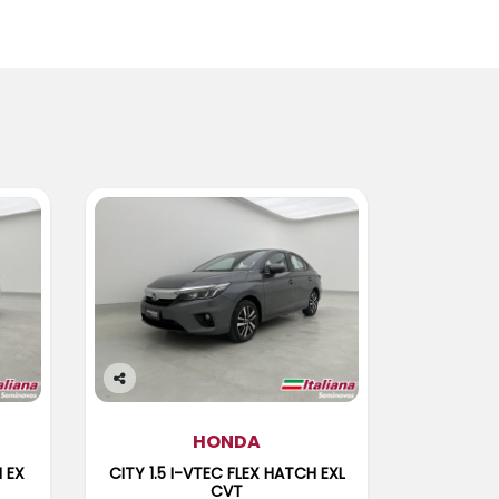
Co
m
pa
HONDA
rtil
H EX
CITY 1.5 I-VTEC FLEX HATCH EXL
he
CVT