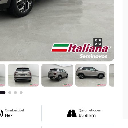
Combustível
Quilometragem
Flex
65.911km