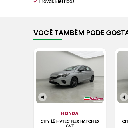
Travas Elétricas
VOCÊ TAMBÉM PODE GOSTA
Co
Co
m
m
pa
HONDA
pa
rtil
rtil
CITY 1.5 I-VTEC FLEX HATCH EX
CIT
he
he
CVT