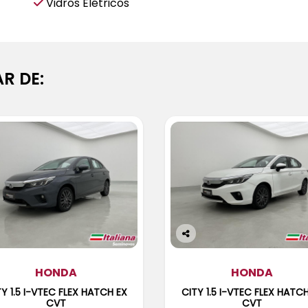
Vidros Elétricos
R DE:
Co
m
HONDA
pa
HONDA
rtil
Y 1.5 I-VTEC FLEX HATCH EX
CITY 1.5 I-VTEC FLEX HATC
he
CVT
CVT