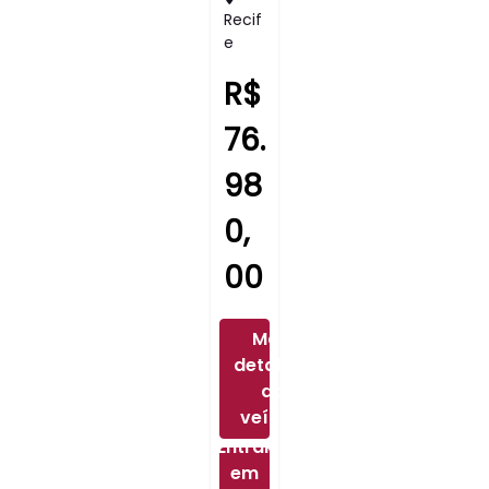
Recif
E
R$
76.
98
0,
00
Mais
detalhes
do
veículo
Entrar
em