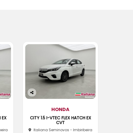
Co
m
pa
HONDA
rtil
H EX
CITY 1.5 I-VTEC FLEX HATCH EX
he
CVT
beira
Italiana Seminovos - Imbiribeira