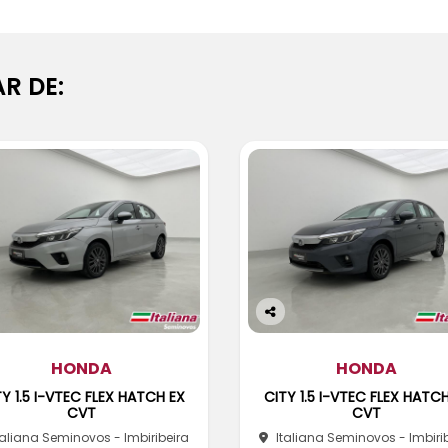
R DE:
Co
m
HONDA
pa
HONDA
rtil
Y 1.5 I-VTEC FLEX HATCH EX
CITY 1.5 I-VTEC FLEX HATC
he
CVT
CVT
taliana Seminovos - Imbiribeira
Italiana Seminovos - Imbiri