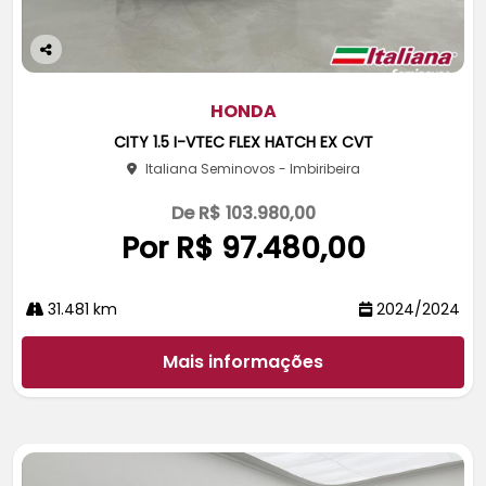
Co
m
pa
HONDA
rtil
CITY 1.5 I-VTEC FLEX HATCH EX CVT
he
Italiana Seminovos - Imbiribeira
De R$ 103.980,00
Por R$ 97.480,00
31.481 km
2024/2024
Mais informações