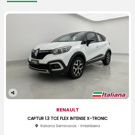
Co
m
pa
RENAULT
rtil
CAPTUR 1.3 TCE FLEX INTENSE X-TRONIC
he
Italiana Seminovos - Imbiribeira