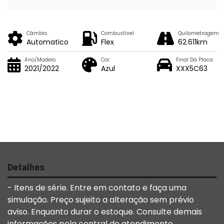
Câmbio
Combustível
Quilometragem
Automatico
Flex
62.611km
Ano/Modelo
Cor
Final Da Placa
2021/2022
Azul
XXX5C63
Detalhes
- Itens de série. Entre em contato e faça uma
simulação. Preço sujeito a alteração sem prévio
aviso. Enquanto durar o estoque. Consulte demais
informações pela central de atendimento.