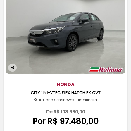
Co
m
pa
HONDA
rtil
CITY 1.5 I-VTEC FLEX HATCH EX CVT
he
Italiana Seminovos - Imbiribeira
De R$ 103.980,00
Por R$ 97.480,00