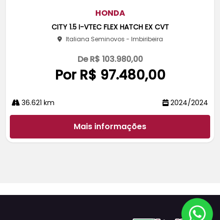
m
pa
HONDA
rtil
CITY 1.5 I-VTEC FLEX HATCH EX CVT
he
Italiana Seminovos - Imbiribeira
De R$ 103.980,00
Por R$ 97.480,00
36.621 km
2024/2024
Mais informações