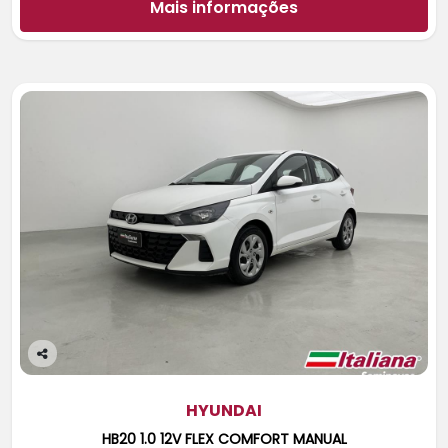
Mais informações
Co
m
pa
HYUNDAI
rtil
HB20 1.0 12V FLEX COMFORT MANUAL
he