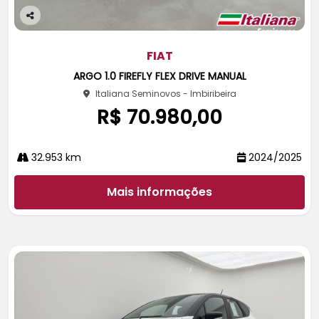
Co
m
pa
FIAT
rtil
ARGO 1.0 FIREFLY FLEX DRIVE MANUAL
he
Italiana Seminovos - Imbiribeira
R$ 70.980,00
32.953 km
2024/2025
Mais informações