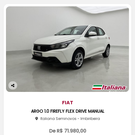
Co
m
pa
FIAT
rtil
ARGO 1.0 FIREFLY FLEX DRIVE MANUAL
he
Italiana Seminovos - Imbiribeira
De R$ 71.980,00