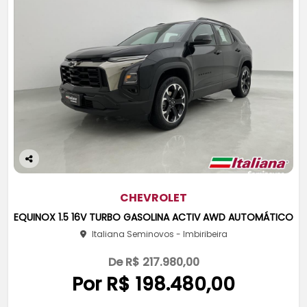
Co
m
pa
CHEVROLET
rtil
EQUINOX 1.5 16V TURBO GASOLINA ACTIV AWD AUTOMÁTICO
he
Italiana Seminovos - Imbiribeira
De R$ 217.980,00
Por R$ 198.480,00