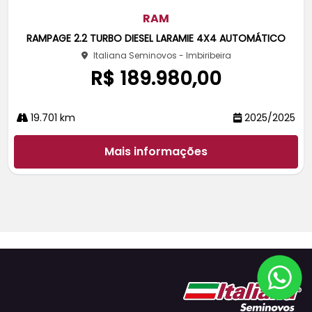
m
pa
RAM
rtil
RAMPAGE 2.2 TURBO DIESEL LARAMIE 4X4 AUTOMÁTICO
he
Italiana Seminovos - Imbiribeira
R$ 189.980,00
19.701 km
2025/2025
Mais informações