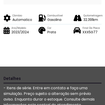
Câmbio
Combustível
Quilometragem
Automatico
Gasolina
32.391km
Ano/Modelo
Cor
Final Da Placa
2023/2024
Prata
XXX5G77
Detalhes
- Itens de série. Entre em contato e faça uma
simulação. Preço sujeito a alteração sem prévio
aviso. Enquanto durar o estoque. Consulte demais
informações pela central de atendimento.