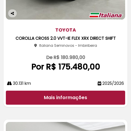
Co
m
pa
TOYOTA
rtil
COROLLA CROSS 2.0 VVT-IE FLEX XRX DIRECT SHIFT
he
Italiana Seminovos - Imbiribeira
De R$ 180.980,00
Por R$ 175.480,00
30.131 km
2025/2026
Mais informações