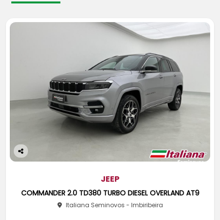
Co
m
pa
JEEP
rtil
COMMANDER 2.0 TD380 TURBO DIESEL OVERLAND AT9
he
Italiana Seminovos - Imbiribeira