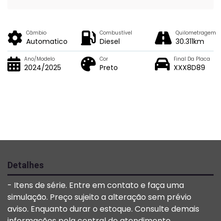
Câmbio
Combustível
Quilometragem
Automatico
Diesel
30.311km
Ano/Modelo
Cor
Final Da Placa
2024/2025
Preto
XXX8D89
Detalhes
- Itens de série. Entre em contato e faça uma
simulação. Preço sujeito a alteração sem prévio
aviso. Enquanto durar o estoque. Consulte demais
informações pela central de atendimento.