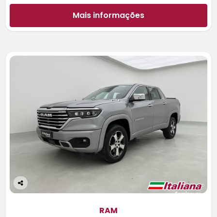
Mais informações
Co
m
pa
RAM