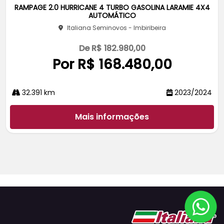
rtil
RAMPAGE 2.0 HURRICANE 4 TURBO GASOLINA LARAMIE 4X4
he
AUTOMÁTICO
Italiana Seminovos - Imbiribeira
De R$ 182.980,00
Por R$ 168.480,00
32.391 km
2023/2024
Mais informações