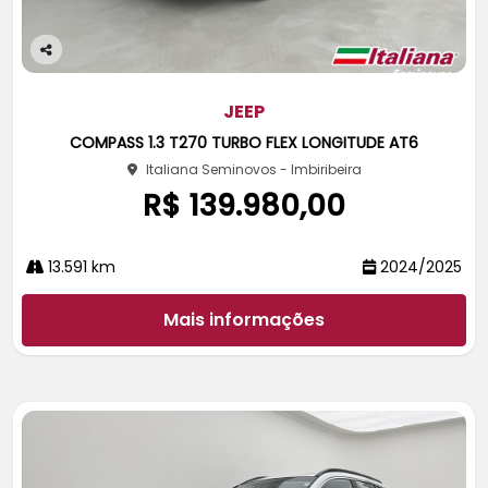
Co
m
pa
JEEP
rtil
COMPASS 1.3 T270 TURBO FLEX LONGITUDE AT6
he
Italiana Seminovos - Imbiribeira
R$ 139.980,00
13.591 km
2024/2025
Mais informações