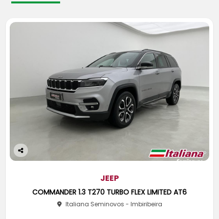
Co
m
pa
JEEP
rtil
COMMANDER 1.3 T270 TURBO FLEX LIMITED AT6
he
Italiana Seminovos - Imbiribeira