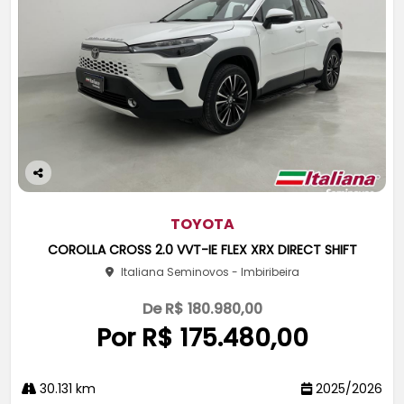
Co
m
pa
TOYOTA
rtil
COROLLA CROSS 2.0 VVT-IE FLEX XRX DIRECT SHIFT
he
Italiana Seminovos - Imbiribeira
De R$ 180.980,00
Por R$ 175.480,00
30.131 km
2025/2026