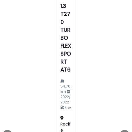
1.3
T27
0
TUR
BO
FLEX
SPO
RT
AT6
54.701
km
2022/
2022
Flex
Recif
E