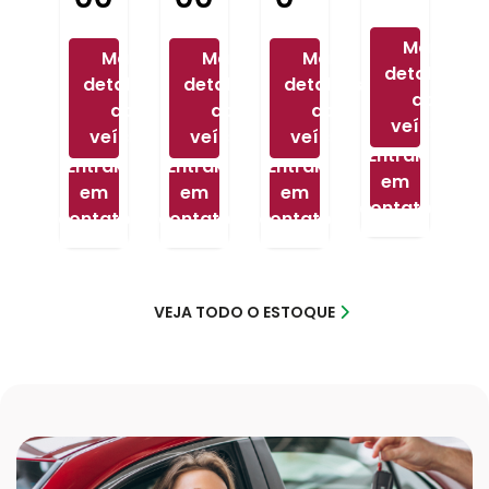
Mais
Mais
Mais
Mais
detalhes
detalhes
detalhes
detalhes
do
do
do
do
veículo
veículo
veículo
veículo
Entrar
Entrar
Entrar
Entrar
em
em
em
em
contato
contato
contato
contato
VEJA TODO O ESTOQUE