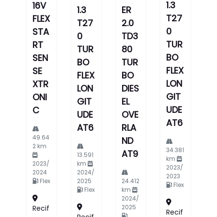
1.3
16V
1.3
ER
T27
FLEX
T27
2.0
0
STA
0
TD3
TUR
RT
TUR
80
BO
SEN
BO
TUR
FLEX
SE
FLEX
BO
LON
XTR
LON
DIES
GIT
ONI
GIT
EL
UDE
C
UDE
OVE
AT6
AT6
RLA
49.64
ND
2 km
34.381
AT9
13.591
km
2023/
km
2023/
2024
2024/
2023
Flex
2025
24.412
Flex
Flex
km
2024/
2025
Recif
Recif