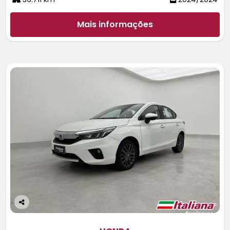
Mais informações
Co
m
pa