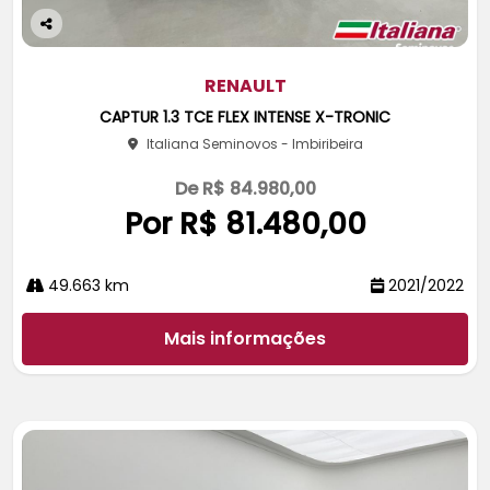
Co
m
pa
RENAULT
rtil
CAPTUR 1.3 TCE FLEX INTENSE X-TRONIC
he
Italiana Seminovos - Imbiribeira
De R$ 84.980,00
Por R$ 81.480,00
49.663 km
2021/2022
Mais informações