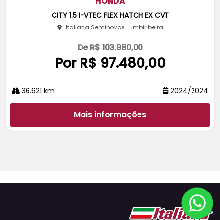
HONDA
rtil
CITY 1.5 I-VTEC FLEX HATCH EX CVT
he
Italiana Seminovos - Imbiribeira
De R$ 103.980,00
Por R$ 97.480,00
36.621 km
2024/2024
Mais informações