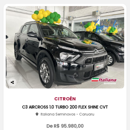
Co
m
pa
CITROËN
rtil
C3 AIRCROSS 1.0 TURBO 200 FLEX SHINE CVT
he
Italiana Seminovos - Caruaru
De R$ 95.980,00