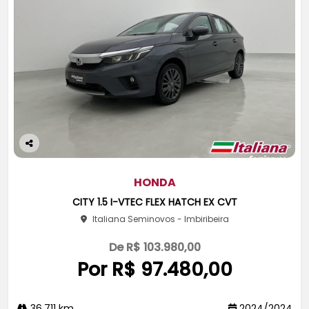
Co
m
pa
HONDA
rtil
CITY 1.5 I-VTEC FLEX HATCH EX CVT
he
Italiana Seminovos - Imbiribeira
De R$ 103.980,00
Por R$ 97.480,00
36.711 km
2024/2024