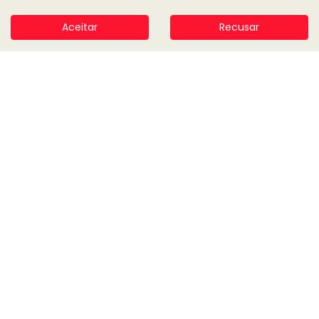
MAPA DO SITE
Aceitar
Recusar
POLÍTICA DE PRIVACIDADE
CNPJ: 02.472.105/0001-79
No trânsito, enxergar o outro salva
vidas.
Desenvolvido pela DEALERSPACE ® Direitos Reservados.