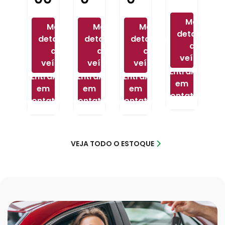
Mais
Mais
Mais
Mais
detalhes
detalhes
detalhes
detalhes
do
do
do
do
veículo
veículo
veículo
veículo
Entrar
Entrar
Entrar
Entrar
em
em
em
em
contato
contato
contato
contato
VEJA TODO O ESTOQUE