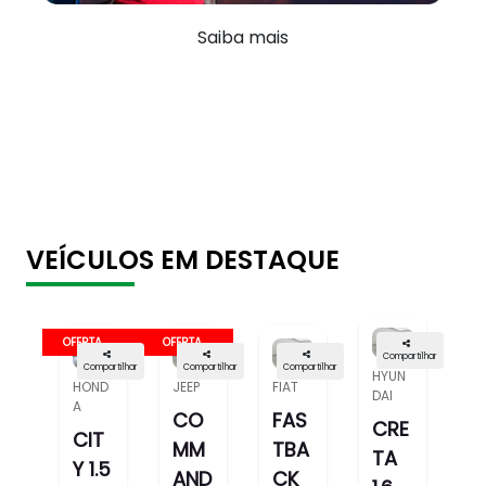
Saiba mais
VEÍCULOS EM DESTAQUE
OFERTA
OFERTA
Compartilhar
Compartilhar
Compartilhar
Compartilhar
HYUN
HOND
JEEP
FIAT
DAI
A
CO
FAS
CRE
CIT
MM
TBA
TA
Y 1.5
AND
CK