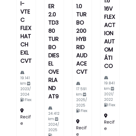
1.6
I-
ER
1.0
16V
VTE
2.0
TUR
FLEX
C
TD3
BO
ACT
FLEX
80
200
ION
HAT
TUR
HYB
AUT
CH
BO
RID
OM
EXL
DIES
AUD
ÁTI
CVT
EL
ACE
CO
OVE
CVT
19.141
RLA
19.841
km
ND
km
2023/
17.591
2021/
2024
km
AT9
2022
Flex
2025/
Flex
2025
Flex
24.412
Recif
km
Recif
E
2024/
Recif
E
2025
E