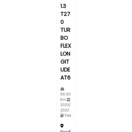
1.3
T27
0
TUR
BO
FLEX
LON
GIT
UDE
AT6
56.911
km
2023/
2023
Flex