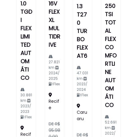
1.0
16V
250
1.3
TGD
FLEX
TSI
T27
I
XL
TOT
0
FLEX
MUL
AL
TUR
LIMI
TIDR
FLEX
BO
TED
IVE
CO
FLEX
AUT
MFO
AT6
OM
27.821
RTLI
km
ÁTI
NE
2024/
47.031
CO
2025
km
AUT
Flex
2023/
OM
2024
30.881
Flex
ÁTI
km
Recif
CO
2023/
E
2023
Caru
Flex
Aru
52.691
DE R$
km
95.98
2022/
Recif
DE R$
0,00