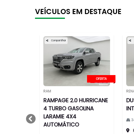
VEÍCULOS EM DESTAQUE
Compartilhar
OFERTA
RAM
REN
RAMPAGE 2.0 HURRICANE
DU
4 TURBO GASOLINA
IN
LARAMIE 4X4
3
templates.template-01.components.carouse
AUTOMÁTICO