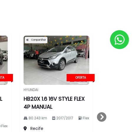
Compartilhar
RTA
OFERTA
HYUNDAI
L
HB20X 1.6 16V STYLE FLEX
4P MANUAL
80.243 km
2017/2017
Flex
templates.te
Flex
Recife