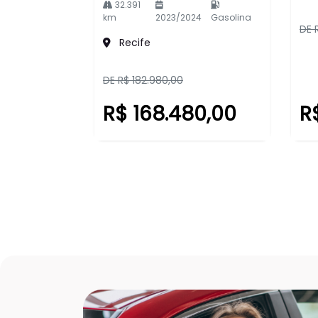
32.391
km
2023/2024
Gasolina
DE 
Recife
DE R$ 182.980,00
R$ 168.480,00
R