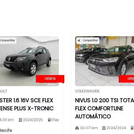
Compartilhar
Compartilhar
OFERTA
OFE
AULT
VOLKSWAGEN
STER 1.6 16V SCE FLEX
NIVUS 1.0 200 TSI TOTA
TENSE PLUS X-TRONIC
FLEX COMFORTLINE
AUTOMÁTICO
4.311 km
2024/2025
Flex
l.texts.control_prev
30.071 km
2024/2024
Recife