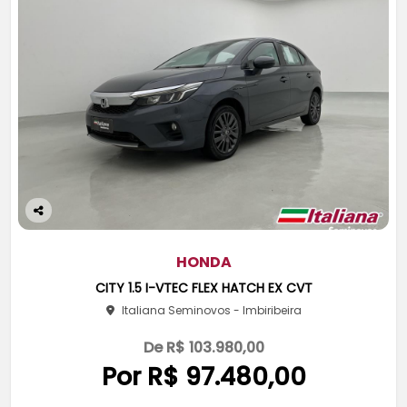
Co
m
pa
HONDA
rtil
CITY 1.5 I-VTEC FLEX HATCH EX CVT
he
Italiana Seminovos - Imbiribeira
De R$ 103.980,00
Por R$ 97.480,00