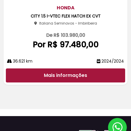
m
pa
HONDA
rtil
CITY 1.5 I-VTEC FLEX HATCH EX CVT
he
Italiana Seminovos - Imbiribeira
De R$ 103.980,00
Por R$ 97.480,00
36.621 km
2024/2024
Mais informações