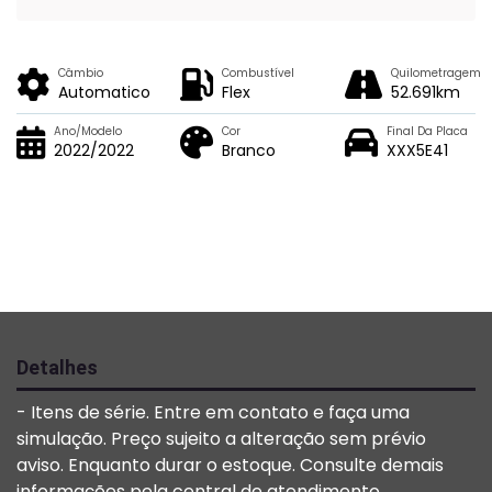
Câmbio
Combustível
Quilometragem
Automatico
Flex
52.691km
Ano/Modelo
Cor
Final Da Placa
2022/2022
Branco
XXX5E41
Detalhes
- Itens de série. Entre em contato e faça uma
simulação. Preço sujeito a alteração sem prévio
aviso. Enquanto durar o estoque. Consulte demais
informações pela central de atendimento.