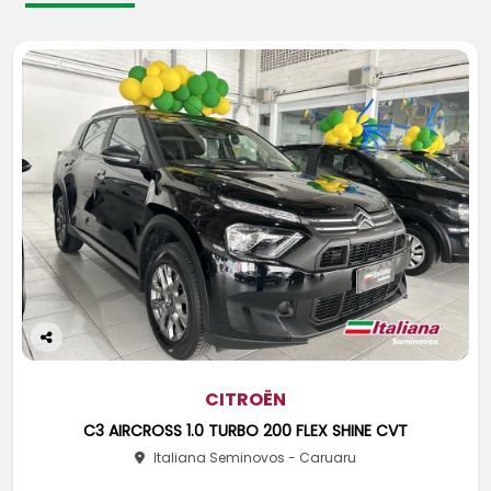
Co
m
pa
CITROËN
rtil
C3 AIRCROSS 1.0 TURBO 200 FLEX SHINE CVT
he
Italiana Seminovos - Caruaru