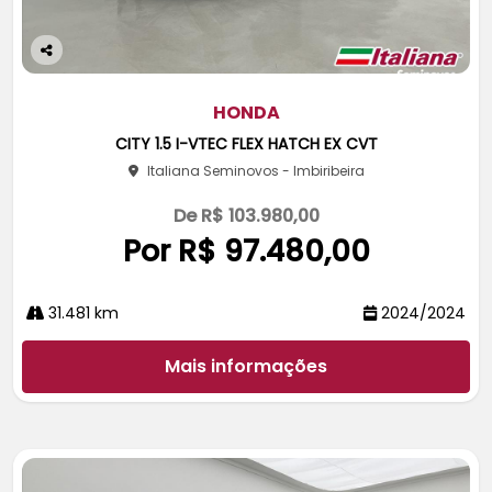
Co
m
pa
HONDA
rtil
CITY 1.5 I-VTEC FLEX HATCH EX CVT
he
Italiana Seminovos - Imbiribeira
De R$ 103.980,00
Por R$ 97.480,00
31.481 km
2024/2024
Mais informações