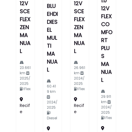
1.0
12V
12V
BLU
12V
SCE
SCE
EHDI
FLEX
FLEX
FLEX
DIES
CO
ZEN
ZEN
EL
MFO
MA
MA
MUL
RT
NUA
NUA
TI
PLU
L
L
MA
S
NUA
MA
23.661
26.961
L
NUA
km
km
2025/
2024/
L
2025
2025
60.41
Flex
Flex
9 km
29.911
km
2024/
Recif
Recif
2024/
2025
E
E
2025
Flex
Diesel