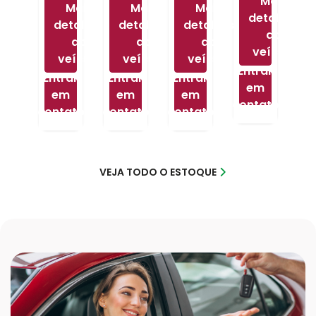
Mais
Mais
Mais
Mais
detalhes
detalhes
detalhes
detalhes
do
do
do
do
veículo
veículo
veículo
veículo
Entrar
Entrar
Entrar
Entrar
em
em
em
em
contato
contato
contato
contato
VEJA TODO O ESTOQUE