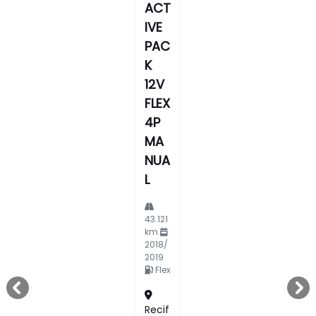
ACT
IVE
PAC
K
12V
FLEX
4P
MA
NUA
L
43.121
km
2018/
2019
Flex
templates.template-01.components.carousel.texts.c
tem
Recif