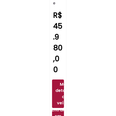
E
R$
45
.9
80
,0
0
Mais
detalhes
do
veículo
Entrar